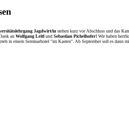
sen
iversitätslehrgang Jagdwirt/in
stehen kurz vor Abschluss und das Ka
r Dank an
Wolfgang Leitl
und
Sebastian Pichelhofer!
Wir haben herrli
b in einem Seminarhotel "im Kasten". Ab September soll es dann mit d