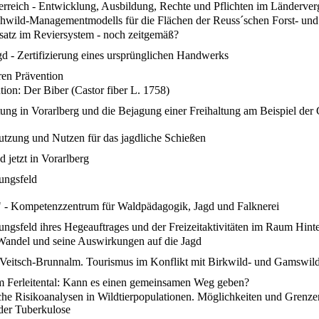
terreich - Entwicklung, Ausbildung, Rechte und Pflichten im Länderver
ehwild-Managementmodells für die Flächen der Reuss´schen Forst- un
satz im Reviersystem - noch zeitgemäß?
d - Zertifizierung eines ursprünglichen Handwerks
ren Prävention
tion: Der Biber (Castor fiber L. 1758)
tung in Vorarlberg und die Bejagung einer Freihaltung am Beispiel der
tzung und Nutzen für das jagdliche Schießen
d jetzt in Vorarlberg
ungsfeld
 - Kompetenzzentrum für Waldpädagogik, Jagd und Falknerei
ngsfeld ihres Hegeauftrages und der Freizeitaktivitäten im Raum Hinte
 Wandel und seine Auswirkungen auf die Jagd
eitsch-Brunnalm. Tourismus im Konflikt mit Birkwild- und Gamswild
m Ferleitental: Kann es einen gemeinsamen Weg geben?
che Risikoanalysen in Wildtierpopulationen. Möglichkeiten und Grenze
der Tuberkulose