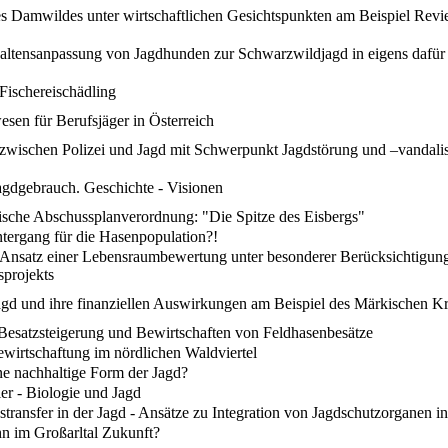
s Damwildes unter wirtschaftlichen Gesichtspunkten am Beispiel Revie
altensanpassung von Jagdhunden zur Schwarzwildjagd in eigens dafür
 Fischereischädling
sen für Berufsjäger in Österreich
zwischen Polizei und Jagd mit Schwerpunkt Jagdstörung und –vandal
gdgebrauch. Geschichte - Visionen
ische Abschussplanverordnung: "Die Spitze des Eisbergs"
tergang für die Hasenpopulation?!
Ansatz einer Lebensraumbewertung unter besonderer Berücksichtigung 
projekts
gd und ihre finanziellen Auswirkungen am Beispiel des Märkischen Kr
Besatzsteigerung und Bewirtschaften von Feldhasenbesätze
wirtschaftung im nördlichen Waldviertel
ne nachhaltige Form der Jagd?
r - Biologie und Jagd
transfer in der Jagd - Ansätze zu Integration von Jagdschutzorganen in
n im Großarltal Zukunft?