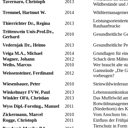
Tavernaro, Christoph
2013
Wildbestände und 
Tremmel, Hartmut W.
2014
Wildtiermanagemen
Leistungsorientier
Thierrichter Dr., Regina
2013
Rauhaarbracke
Trittenwein Univ.Prof.Dr.,
2010
Gesundheitliche Ge
Gerhard
Vedernjak Dr., Heimo
2013
Gesundheitliche Pr
Veiga M.A., Michael
2014
Grundlagen für ei
Wagner, Johann
2012
Schach dem Mähtod:
Weihs, Marcus
2010
Wer braucht alte s
Gamsräude „Die Gei
Weissensteiner, Ferdinand
2012
vorbeugen?
Wiesenbauer, Peter
2010
Steinwildwiederaus
Winkelmayr FVW, Paul
2013
Lebensraumkonkur
Winkler OFö, Christian
2013
Das Muffelwild am 
Rotwildmanagement
Wyss Dipl.-Forsting., Manuel
2011
(Niederhorn) des K
Zickermann, Marcel
2010
Vom Anschuss bis 
Rogge, Christoph
2011
Einfluss der Frühj
Tierschutz in Form