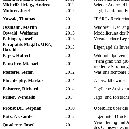
Michelfeit Mag., Andrea
2011
Wieder Auerwild i
Muhrer, Josef
2012
Jagd, Land- und For
Nowak, Thomas
2011
"RSR" - Reviereinri
Ossmann, Martin
2011
Wildbret - Der lan
Oswald, Wolfgang
2013
Modellierung der 
Pabinger, Josef
2013
Versuch einer Begr
Parapatits Mag.Dr.MBA,
2013
Eigenjagd als Inves
Harald
Pajek, Hubert
2011
Wildunfallpräventi
"Item grab und gru
Pauscher, Michael
2012
moderne Strömung
Pfefferle, Stefan
2012
Was uns sichtbare 
Philadelphy, Markus
2014
Auerwildbewirtscha
Polsterer, Richard
2014
Jagdliche Ansitzei
Priller, Wendelin
2014
Jagd- und forstlic
Probst Dr., Stephan
2010
Überblick über die
Putz, Alexander
2012
Jäger unter Druck: 
Veränderung und A
Quaderer, Josef
2011
des Gamswildes im 