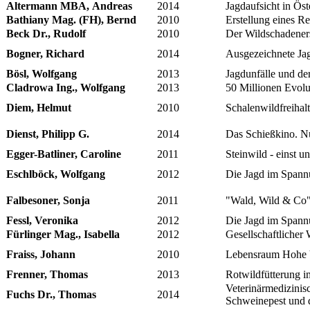
Altermann MBA, Andreas
2014
Jagdaufsicht in Ös
Bathiany Mag. (FH), Bernd
2010
Erstellung eines R
Beck Dr., Rudolf
2010
Der Wildschadener
Bogner, Richard
2014
Ausgezeichnete Jag
Bösl, Wolfgang
2013
Jagdunfälle und de
Cladrowa Ing., Wolfgang
2013
50 Millionen Evolu
Diem, Helmut
2010
Schalenwildfreihal
Dienst, Philipp G.
2014
Das Schießkino. Nu
Egger-Batliner, Caroline
2011
Steinwild - einst un
Eschlböck, Wolfgang
2012
Die Jagd im Spann
Falbesoner, Sonja
2011
"Wald, Wild & Co"
Fessl, Veronika
2012
Die Jagd im Spannu
Fürlinger Mag., Isabella
2012
Gesellschaftlicher
Fraiss, Johann
2010
Lebensraum Hohe V
Frenner, Thomas
2013
Rotwildfütterung i
Veterinärmedizinis
Fuchs Dr., Thomas
2014
Schweinepest und 