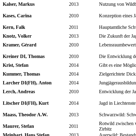
Kalser, Markus
2013
Nutzung von Wildbr
Kases, Carina
2010
Konzeption eines 
Kern, Falk
2011
Hauptamtliche Sch
Knotz, Volker
2013
Die Zukunft der Ja
Kramer, Gérard
2010
Lebensraumbewertu
Kreiner DI, Thomas
2010
Die Entwicklung de
Krist, Stefan
2014
Gibt es eine Mögli
Kummer, Thomas
2014
Zielgerichtete Dic
Larcher DI(FH), Anton
2014
Jungjägerausbildun
Lerch, Andreas
2010
Entwicklung der Ja
Litscher DI(FH), Kurt
2014
Jagd in Liechtenste
Maass, Theodor A.W.
2013
Schwarzwild: Schw
Rotwild zwischen 
Maurer, Stefan
2011
Zirbitz
Meinhart, Hans Stefan
2013
Auerwild: Bestand