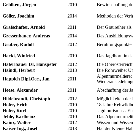
Gehlken, Jürgen
2010
Bewirtschaftung de
Göller, Joachim
2014
Methoden der Verh
Grafschafter, Arnold
2011
Der Graureiher als
Gressenbauer, Andreas
2014
Das Ausbiildungswe
Gruber, Rudolf
2012
Berührungspunkte 
Hackl, Winfried
2010
Das Jagdhorn im Ja
Haferlbauer DI, Hanspeter
2012
Die Oberösterreich
Haindl, Herbert
2013
Die Rohrweihe: Un
Alpenmurmeltiere: 
Happich Dipl.Oec., Jan
2011
Wiederansiedelungs
Heese, Alexander
2011
Abschaffung der Ja
Hildebrandt, Christoph
2012
Möglichkeiten der 
Hofer, Erich
2010
18 Jahre Rehwildbe
Hofer, Kurt
2010
Jagdtourismus - Ei
Jehle, Karlheinz
2010
Das Alpenmurmeltie
Kainz, Walter
2012
Wissen und Wissens
Kaiser Ing., Josef
2013
Hat der Kleine Hah