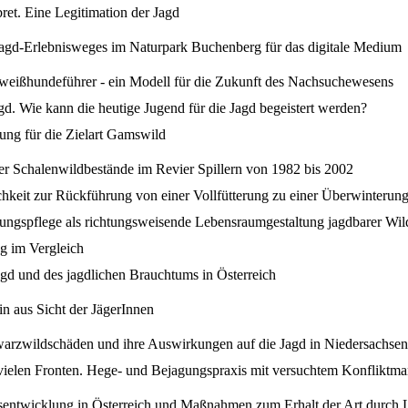
et. Eine Legitimation der Jagd
Jagd-Erlebnisweges im Naturpark Buchenberg für das digitale Medium
weißhundeführer - ein Modell für die Zukunft des Nachsuchewesens
gd. Wie kann die heutige Jugend für die Jagd begeistert werden?
ng für die Zielart Gamswild
r Schalenwildbestände im Revier Spillern von 1982 bis 2002
chkeit zur Rückführung von einer Vollfütterung zu einer Überwinterung
kungspflege als richtungsweisende Lebensraumgestaltung jagdbarer Wil
g im Vergleich
gd und des jagdlichen Brauchtums in Österreich
in aus Sicht der JägerInnen
arzwildschäden und ihre Auswirkungen auf die Jagd in Niedersachsen
vielen Fronten. Hege- und Bejagungspraxis mit versuchtem Konfliktma
sentwicklung in Österreich und Maßnahmen zum Erhalt der Art durch