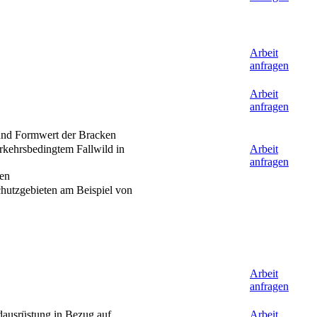
Arbeit
anfragen
Arbeit
anfragen
 und Formwert der Bracken
rkehrsbedingtem Fallwild in
Arbeit
anfragen
ren
hutzgebieten am Beispiel von
Arbeit
anfragen
dausrüstung in Bezug auf
Arbeit