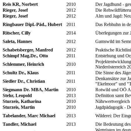
Reis KR, Norbert
2010
Der Jagdhund - ges
Rieger, Josef
2012
Die Rehwildfütter
Rieger, Josef
2012
Alm und Jagd: Neu
Ringbauer Dipl.-Päd., Hubert
2011
Das Rebhuhn in de
Ritscher, Cilly
2014
Überlegungen zur 
Saleta, Hannes
2012
Gamswild im Semme
Schabetsberger, Manfred
2012
Praktische Richtli
Schimpf Mag.Dr., Otto
2011
Entstehung und Org
Projektentwicklung
Schlemmer, Heinrich
2010
Niederösterreich 2
Schultz Dr., Klaus
2011
Die Sinne des Jäge
Denkansätze zur Ja
Siedler Dr., Christian
2011
"Ekelmoor" und "T
Siegmann Dr. MBA, Martin
2010
Rotwild und OÖ Ab
Stehr, Leopold
2013
Definition samt Be
Sturzeis, Katharina
2010
Nährwertvergleich 
Sturzeis, Martin
2010
Jagdpädagogik - De
Tabelander, Marc Michael
2013
Wilderei: Der Eingr
Tandler, Michael
2013
Die Bedeutung des 
Wettrüsten im deut