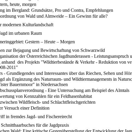
tern, heute, morgen
ung im Bergland: Grundsätze, Pro und Contra, Empfehlungen
ordnung von Wald und Almweide – Ein Gewinn für alle?
r modernen Kulturlandschaft
Jagd im urbanen Raum
ringgebiet: Gestern – Heute – Morgen
nien zur Bejagung und Bewirtschaftung von Schwarzwild
anisation der Österreichischen Jagdhunderassen - Leistungsanspruch
 anhand des Projekts "Wildtierbestände & Verkehr - Reduktion von ve
008-2011"
rs - Grundlegendes und Interessantes über das Riechen, Sehen und Hö
gd als Ergänzung des Naturraum- und Wildtiermanagements in Natursc
ister Bauernmoor" in Niedersachsen
schussplanverordnung - Eine Untersuchung am Beispiel des Almtals
wertung von Kennzahlen für ein Feldhasenhabitat
zwischen Wildfleisch- und Schlachtfleischgerichten
r Versuch einer Definition
iff in fremdes Jagd- und Fischereirecht
Schnitthaarbuches für die Jagdpraxis
schen Wald: Eine kritische Gegenüberstellung der Entwicklung der Jag