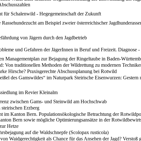
Abschusszahlen
t für Schalenwild - Hegegemeinschaft der Zukunft
te Rassehundezucht am Beispiel zweier österreichischer Jagdhunderassen
fährdung von Jägern durch den Jagdbetrieb
obleme und Gefahren der JägerInnen in Beruf und Freizeit. Diagnose 
nen Managementplan zur Bejagung der Ringeltaube in Baden-Württemb
 Von traditionellen Methoden der Wildrettung zu modernen Techniken
tarke Hirsche? Praxisgerechte Abschussplanung bei Rotwild
ßel des Gamswildes“ im Naturpark Steirische Eisenwurzen: Gestern nic
siedlung im Revier Kleinalm
renz zwischen Gams- und Steinwild am Hochschwab
steirischen Erzberg
 im Kanton Bern. Populationsökologische Betrachtung der Rotwildpo
anton Bern sowie mögliche Optimierungsansätze in der Rotwildbewirt
zur Hetze
ahrsbejagung auf die Waldschnepfe (Scolopax rusticola)
 von Waidgerechtigkeit als Chance für das Ansehen der Jagd? Verstoß g