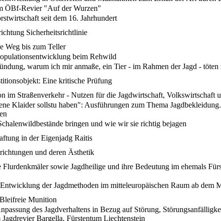
m ÖBf-Revier "Auf der Wurzen"
stwirtschaft seit dem 16. Jahrhundert
chtung Sicherheitsrichtlinie
ge Weg bis zum Teller
Populationsentwicklung beim Rehwild
ündung, warum ich mir anmaße, ein Tier - im Rahmen der Jagd - töten 
titionsobjekt: Eine kritische Prüfung
on im Straßenverkehr - Nutzen für die Jagdwirtschaft, Volkswirtschaft 
ene Klaider sollstu haben": Ausführungen zum Thema Jagdbekleidung.
en
Schalenwildbestände bringen und wie wir sie richtig bejagen
ftung in der Eigenjadg Raitis
nrichtungen und deren Ästhetik
he Flurdenkmäler sowie Jagdheilige und ihre Bedeutung im ehemals Für
 Entwicklung der Jagdmethoden im mitteleuropäischen Raum ab dem Mi
Bleifreie Munition
npassung des Jagdverhaltens in Bezug auf Störung, Störungsanfällig
Jagdrevier Bargella, Fürstentum Liechtenstein