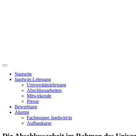
Startseite
Jagdwirt-Lehrgang
Universitätslehrgang
Abschlussarbeiten
Mitwirkende
Presse
Bewerbung
Alumni
Fachgruppe Jagdwirt/in
Aufbaukurse
Die Abschlussarbeit im Rahmen des Univer