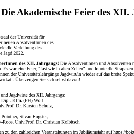
. Die Akademische Feier des XII.
tsaal der Universität für
er neuen AbsolventInnen des
wie die
Verleihung des
e Jagd
2022.
hmerInnen des XII. Jahrgangs!
Die Absolventinnen und Absolventen re
. Es war eine Feier, "fast wie in alten Zeiten" und lohnte die Strapaz
nnen der Universitätslehrgänge Jagdwirt/in wieder auf
das breite Spek
irt.at
- Überzeugen Sie sich selbst davon!
und Jagdwirte des XII. Jahrgangs:
h, Dipl.-Kfm. (FH) Wolf
v.Prof. Dr. Karsten Schulz,
Pointner, Silvan Eugster,
Roos, Univ.Prof. Dr. Christia
n Kolbitsch
n zu den zahlreichen Veranstaltungen im Jubiläumsjahr auf https://boku