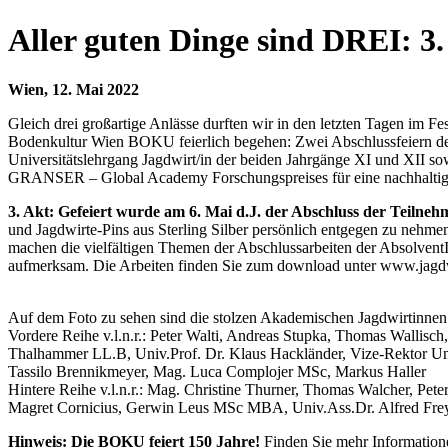
Aller guten Dinge sind DREI: 3
Wien, 12. Mai 2022
Gleich drei großartige Anlässe durften wir in den letzten Tagen im Fes
Bodenkultur Wien BOKU feierlich begehen:
Zwei Abschlussfeiern d
Universitätslehrgang Jagdwirt/in
der beiden Jahrgänge XI und XII
so
GRANSER – Global Academy Forschungspreises für eine nachhaltig
3. Akt: Gefeiert wurde am 6. Mai d.J. der Abschluss der Teilne
und Jagdwirte-Pins aus Sterling Silber persönlich entgegen zu nehmen
machen die vielfältigen Themen
der Abschlussarbeiten der AbsolventI
aufmerksam. Die
Arbeiten finden Sie zum download unter
www.jagdw
Auf dem Foto zu sehen sind die stolzen
Akademischen Jagdwirtinnen 
Vordere Reihe v.l.n.r.: Peter Walti, Andreas Stupka, Thomas Wallisc
Thalhammer LL.B, Univ.Prof. Dr. Klaus Hackländer, Vize-Rektor Uni
Tassilo Brennikmeyer, Mag. Luca Complojer MSc, Markus Haller
Hintere Reihe v.l.n.r.: Mag.
Christine Thurner, Thomas Walcher, Peter 
Magret Cornicius, Gerwin Leus MSc MBA, Univ.Ass.Dr. Alfred Frey-
Hinweis: Die BOKU feiert 150 Jahre!
Finden Sie mehr Informatione