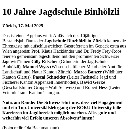
10 Jahre Jagdschule Binhölzli
Zürich, 17. Mai 2025
Das ist einen Applaus wert: Anlässlich des 10jährigen
Bestandsjubiläums der
Jagdschule Binzhölzli in Zürich
kamen die
Ehrengäste mit aufschlussreichen Gastreferaten im Gepäck extra aus
Wien angereist: Prof. Klaus Hackländer und Dr. Fredy Frey-Roos
feierten gemeinsam tagesfüllend mit den prominenten Schweizer
Jagdwirt*innen
Cilly Ritscher
(Gründerin der Jagdschule
Binhölzli),
Manuel Wyss
(Wissenschaftlicher Mitarbeiter Amt für
Landschaft und Natur Kanton Zürich),
Marco Banzer
(Wildhüter
Kanton Glarus),
Pascal Schneider
(Leiter Fachstelle Jagd und
Fischerei Kanton Appenzell Innerrhoden),
David Gerke
(Geschäftsführer Gruppe Wolf Schweiz) und Robert
Hess
(Leiter
Veterninäramt Kanton Thurgau.
Notiz am Rande: Die Schweiz lehrt uns, dass viel Engagement
und ein Top-Universitätslehrgang der BOKU University tolle
Karrieren im Jagdbereich möglich machen. Alles gute und
weiterhin viel Erfolg unseren Absolvent*innen!
(Fotocredit: Ola Bachmamann)