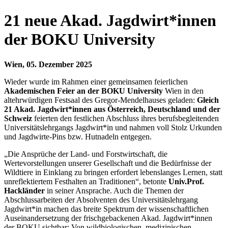
21 neue Akad. Jagdwirt*innen
der BOKU University
Wien, 05. Dezember 2025
Wieder wurde im Rahmen einer gemeinsamen feierlichen
Akademischen Feier an der BOKU University
Wien in den
altehrwürdigen Festsaal des Gregor-Mendelhauses geladen:
Gleich
21 Akad. Jagdwirt*innen aus Österreich, Deutschland und der
Schweiz
feierten den festlichen Abschluss ihres berufsbegleitenden
Universitätslehrgangs Jagdwirt*in und nahmen voll Stolz Urkunden
und Jagdwirte-Pins bzw. Hutnadeln entgegen.
„Die Ansprüche der Land- und Forstwirtschaft, die
Wertevorstellungen unserer Gesellschaft und die Bedürfnisse der
Wildtiere in Einklang zu bringen erfordert lebenslanges Lernen, statt
unreflektiertem Festhalten an Traditionen“, betonte
Univ.Prof.
Hackländer
in seiner Ansprache. Auch die Themen der
Abschlussarbeiten der Absolventen des Universitätslehrgang
Jagdwirt*in machen das breite Spektrum der wissenschaftlichen
Auseinandersetzung der frischgebackenen Akad. Jagdwirt*innen
der BOKU sichtbar: Von wildbiologischen, medizinischen,