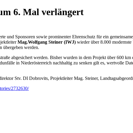
um 6. Mal verlängert
erte und Sponsoren sowie prominenter Ehrenschutz für ein gemeinsames
ektleiter
Mag.Wolfgang Steiner (IWJ)
wieder über 8.000 modernste
en übergeben werden.
traße abgesichert werden. Bisher wurden in dem Projekt über 600 km 
nfälle in Niederösterreich nachhaltig zu senken gilt es, wertvolle D
irektor Stv. DI Dobrovits, Projektleiter Mag. Steiner, Landtagsabgeor
stories/2732630/