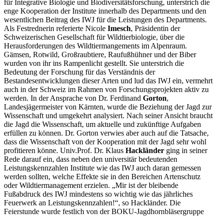
für Integrative Biologie und Biodiversitätsforschung, unterstrich die
enge Kooperation der Institute innerhalb des Departments und den
wesentlichen Beitrag des IWJ für die Leistungen des Departments.
Als Festrednerin referierte Nicole
Imesch
, Präsidentin der
Schweizerischen Gesellschaft für Wildtierbiologie, über die
Herausforderungen des Wildtiermangements im Alpenraum.
Gämsen, Rotwild, Großraubtiere, Raufußhühner und der Biber
wurden von ihr ins Rampenlicht gestellt. Sie unterstrich die
Bedeutung der Forschung für das Verständnis der
Bestandesentwicklungen dieser Arten und lud das IWJ ein, vermehrt
auch in der Schweiz im Rahmen von Forschungsprojekten aktiv zu
werden. In der Ansprache von Dr. Ferdinand
Gorton
,
Landesjägermeister von Kärnten, wurde die Beziehung der Jagd zur
Wissenschaft und umgekehrt analysiert. Nach seiner Ansicht braucht
die Jagd die Wissenschaft, um aktuelle und zukünftige Aufgaben
erfüllen zu können. Dr. Gorton verwies aber auch auf die Tatsache,
dass die Wissenschaft von der Kooperation mit der Jagd sehr wohl
profitieren könne. Univ.Prof. Dr. Klaus
Hackländer
ging in seiner
Rede darauf ein, dass neben den universitär bedeutenden
Leistungskennzahlen Institute wie das IWJ auch daran gemessen
werden sollten, welche Effekte sie in den Bereichen Artenschutz
oder Wildtiermanagement erzielen. „Mir ist der bleibende
Fußabdruck des IWJ mindestens so wichtig wie das jährliches
Feuerwerk an Leistungskennzahlen!“, so Hackländer. Die
Feierstunde wurde festlich von der BOKU-Jagdhornbläsergruppe