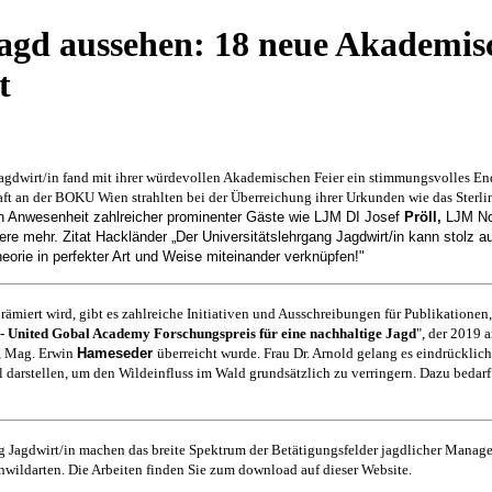
agd aussehen: 18 neue Akademis
t
 Jagdwirt/in fand mit ihrer würdevollen Akademischen Feier ein stimmungsvolles 
aft an der BOKU Wien strahlten bei der Überreichung ihrer Urkunden wie das Sterli
in Anwesenheit zahlreicher prominenter Gäste wie LJM DI Josef
Pröll
,
LJM No
ere mehr. Zitat Hackländer „Der Universitätslehrgang Jagdwirt/in kann stolz a
eorie in perfekter Art und Weise miteinander verknüpfen!"
prämiert wird, gibt es zahlreiche Initiativen und Ausschreibungen für Publikation
- United Gobal Academy Forschungspreis für eine nachhaltige Jagd
", der 2019 
, Mag. Erwin
Hameseder
überreicht wurde. Frau Dr. Arnold gelang es eindrücklic
l darstellen, um den Wildeinfluss im Wald grundsätzlich zu verringern. Dazu bedar
g Jagdwirt/in machen das breite Spektrum der Betätigungsfelder jagdlicher Manage
wildarten. Die Arbeiten finden Sie zum download auf dieser Website.