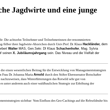
che Jagdwirte und eine junge
Ende. Die achtzehn Teilnehmer und Teilnehmerinnen der renommierten
ng-Silber ihrer Jagdwirte-Abzeichen durch Univ.Prof. Dr. Klaus
Hackländer
,
dem
rbert
Walter
MAS, Gen.Sekr. DI Klaus
Schachenhofer
, Mag. Sylvia
uf seinen
X. Jubiläumsjahrgang
sein. Das Niveau und die Vielfalt der
en, die einen wesentlichen Beitrag für die Entwicklung von Managementstrategien
an Frau Dr. Johanna Maria
Arnold
durch den Stifter Ehrensenator Botschafter
h nachzuweisen, dass Winterfütterungen das Rotwild sehr gut von
f es unter anderem auch einer waldbaulichen Strategie zur Erhöhung der
mentstrategien sichtbar: Vom Einfluss des Geo-Cachings auf die Rehwildruhe bis