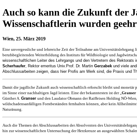
Auch so kann die Zukunft der J
Wissenschaftlerin wurden geehr
Wien, 25. März 2019
Eine unvergessliche und lehrreiche Zeit der Teilnahme am Universitätslehrgang
berufsbegleitenden Weiterbildung des Instituts für Wildbiologie und Jagdwirtsch
wissenschaftlichen Leiter des Lehrgangs und den Vertretern des Rektorats 
Scherhaufer
, Rektor emeritus Univ.Prof. Dr. Martin
Gerzabek
und viele and
Abschlussarbeiten zeigen, dass hier Profis am Werk sind, die Praxis und Th
Damit die jagdliche Zukunft auch wissenschaftlich erforscht bleibt und monetär 
im Sinne einer nachhaltigen Jagd leisten. Eine der bekanntesten ist der „
Granser 
Günther A.
Granser
und den Laudator Obmann der Raiffeisen Holding NÖ-Wien
wildschadensanfälligen Forstbeständen fernhalten können, aber kein Allheilmitte
Naturäsung.
Auch die Themen der Abschlussarbeiten der Absolventen des Universitätslehrgan
hin zur wissenschaftlichen Untersuchung der
Herzkreuze an ausgewählten Schalen