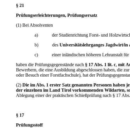
§ 21
Prüfungserleichterungen, Prüfungsersatz
(1) Bei Absolventen
a) der Studienrichtung Forst- und Holzwirtschaft de
b) des
Universitätslehrganges Jagdwirt/in
c) einer inländischen höheren Lehranstalt für For
haben die Prüfungsgegenstände nach
§ 17 Abs. 1 lit. c
,
mit
A
Bewerbern, die eine Ausbildung abgeschlossen haben, die zu
oder Besuch einer Forstfachschule), hat der Prüfungsgegenstand
(2)
Die im Abs. 1 erster Satz genannten Personen haben je
der einzelnen im Land Tirol vorkommenden Wildarten, sow
Ablegung einer der praktischen Schießprüfung nach § 17 Abs. 
§ 17
Prüfungsstoff