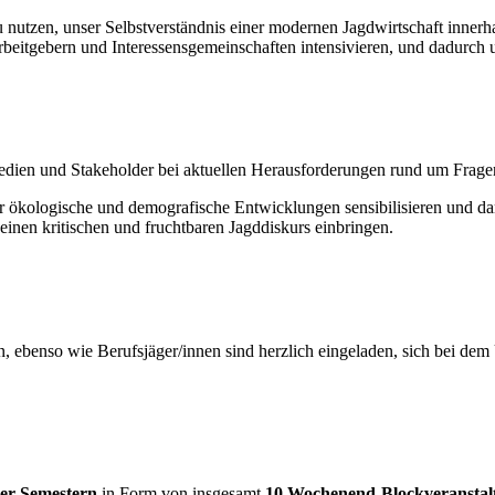
utzen, unser Selbstverständnis einer modernen Jagdwirtschaft innerha
beitgebern und Interessensgemeinschaften intensivieren, und dadurch
dien und Stakeholder bei aktuellen Herausforderungen rund um Fragen 
für ökologische und demografische Entwicklungen sensibilisieren und da
einen kritischen und fruchtbaren Jagddiskurs einbringen.
en, ebenso wie Berufsjäger/innen sind herzlich eingeladen, sich bei de
ier Semestern
in Form von insgesamt
10 Wochenend-Blockveransta