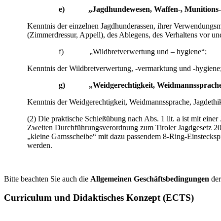
e)
„Jagdhundewesen, Waffen-, Munitions-
Kenntnis der einzelnen Jagdhunderassen, ihrer Verwendungsmö
(Zimmerdressur, Appell), des Ablegens, des Verhaltens vor 
f) „Wildbretverwertung und – hygiene“;
Kenntnis der Wildbretverwertung, -vermarktung und -hygiene
g) „Weidgerechtigkeit, Weidmannssprache, 
Kenntnis der Weidgerechtigkeit, Weidmannssprache, Jagdethi
(2) Die praktische Schießübung nach Abs. 1 lit. a ist mit einer
Zweiten Durchführungsverordnung zum Tiroler Jagdgesetz 2004 
„kleine Gamsscheibe“ mit dazu passendem 8-Ring-Einsteckspie
werden.
Bitte beachten Sie auch die
Allgemeinen Geschäftsbedingungen
der
Curriculum und Didaktisches Konzept (ECTS)