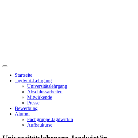
Startseite
Jagdwirt-Lehrgang
Universitätslehrgang
Abschlussarbeiten
Mitwirkende
Presse
Bewerbung
Alumni
Fachgruppe Jagdwirt/in
Aufbaukurse
Universitätslehrgang Jagdwirt/in