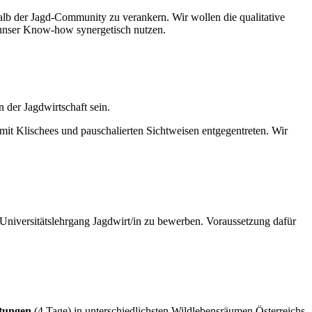
lb der Jagd-Community zu verankern. Wir wollen die qualitative
 unser Know-how synergetisch nutzen.
der Jagdwirtschaft sein.
mit Klischees und pauschalierten Sichtweisen entgegentreten. Wir
m Universitätslehrgang Jagdwirt/in zu bewerben. Voraussetzung dafür
ltungen
(4 Tage) in unterschiedlichsten Wildlebensräumen Österreichs