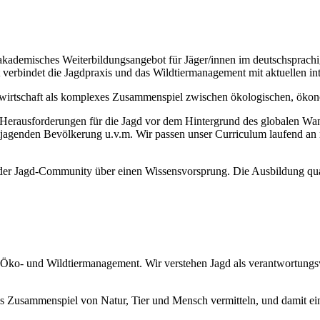
es akademisches Weiterbildungsangebot für Jäger/innen im deutschsprach
verbindet die Jagdpraxis und das Wildtiermanagement mit aktuellen int
agdwirtschaft als komplexes Zusammenspiel zwischen ökologischen, ökon
n Herausforderungen für die Jagd vor dem Hintergrund des globalen 
chtjagenden Bevölkerung u.v.m. Wir passen unser Curriculum laufend 
r Jagd-Community über einen Wissensvorsprung. Die Ausbildung qualifi
en Öko- und Wildtiermanagement. Wir verstehen Jagd als verantwortung
ges Zusammenspiel von Natur, Tier und Mensch vermitteln, und damit ei