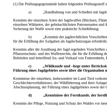
(1) Die Prüfungsgegenstände haben folgenden Prüfungsstoff 
a) „Handhabung von und Schießen mit Jagdwa
Kenntnis der einzelnen Arten der Jagdwaffen (Büchsen, Flinte
einzelnen Wildarten, der gebräuchlichsten Patronenarten und 
Sicherung der Waffe sowie eine praktische Schießübung;
b) „Kenntnis der jagdrechtlichen Vorschriften unter bes
für die Erfüllung der Aufgaben als Jagdschutzorgan erforderli
Kenntnis aller die Ausübung der Jagd regelnden Vorschriften u
Pflanzenschutz- und des Waffenrechts, die für die Erfüllung d
Behörden und betreffend An- und Verkauf von Futtermitteln, E
c) „Wildkunde und –hege unter Berücksichtigu
Führung eines Jagdgebietes sowie über die Organisatio
Kenntnisse der einzelnen, insbesondere im Land Tirol vorkomm
Geschlechterverhältnisses, der Wildfütterung und ihrer Anlag
Abschussplanung, der Führung eines Jagdgebietes sowie der
d) „Kenntnisse der Forstkunde, der forstlich
Kenntnis der Pflege, Nutzung und Schutz des Waldes vor men