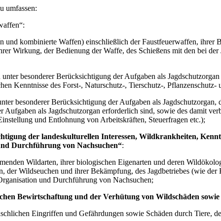
zu umfassen:
ffen“:
n und kombinierte Waffen) einschließlich der Faustfeuerwaffen, ihrer B
ihrer Wirkung, der Bedienung der Waffe, des Schießens mit den bei der
onderer Berücksichtigung der Aufgaben als Jagdschutzorgan einsch
chen Kenntnisse des Forst-, Naturschutz-, Tierschutz-, Pflanzenschutz-
nter besonderer Berücksichtigung der Aufgaben als Jagdschutzorgan, de
er Aufgaben als Jagdschutzorgan erforderlich sind, sowie des damit ver
instellung und Entlohnung von Arbeitskräften, Steuerfragen etc.);
ng der landeskulturellen Interessen, Wildkrankheiten, Kenntni
n und Durchführung von Nachsuchen“
:
enden Wildarten, ihrer biologischen Eigenarten und deren Wildökologie
en, der Wildseuchen und ihrer Bekämpfung, des Jagdbetriebes (wie der 
 Organisation und Durchführung von Nachsuchen;
en Bewirtschaftung und der Verhütung von Wildschäden sowie d
schlichen Eingriffen und Gefährdungen sowie Schäden durch Tiere, de