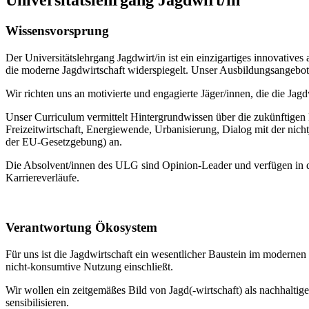
Wissensvorsprung
Der Universitätslehrgang Jagdwirt/in ist ein einzigartiges innovativ
die moderne Jagdwirtschaft widerspiegelt. Unser Ausbildungsangebot 
Wir richten uns an motivierte und engagierte Jäger/innen, die die J
Unser Curriculum vermittelt Hintergrundwissen über die zukünftige
Freizeitwirtschaft, Energiewende, Urbanisierung, Dialog mit der ni
der EU-Gesetzgebung) an.
Die Absolvent/innen des ULG sind Opinion-Leader und verfügen in de
Karriereverläufe.
Verantwortung Ökosystem
Für uns ist die Jagdwirtschaft ein wesentlicher Baustein im modern
nicht-konsumtive Nutzung einschließt.
Wir wollen ein zeitgemäßes Bild von Jagd(-wirtschaft) als nachhalti
sensibilisieren.