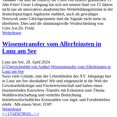
Jahr-Feier! Unser Lehrgang hat sich seit seinem Start vor 15 Jahren
nicht nur als innovatives akademisches Weiterbildungsformat in der
deutschsprachigen Jagdszene etabliert, auch als gewaltiges
Netzwerk unter Gleichgesinnten sind die Signale nicht mehr zu
überhören. Dies und die stimmungsvolle Verabschiedung von
Univ.Ass.Dr. Fredy
Weiterlesen
Wissenstransfer vom Allerfeinsten in
Lunz am See
Lunz am See,
28. April 2024
Sooo viele Gründe, eine der Lehreinheiten des XV. Jahrgangs hier
in Lunz am See abzuhalten! Wir sind eingetaucht in die Welt der
Gewässerkökologie und Fischereiwirtschaft und haben einen
faszinierenden Knowhow-Transfer mit Exkursion zum Thema
Waldbewirtschaftung und vertiefter Betrachtung
betriebswirtschaftlicher Kennzahlen von Jagd- und Forstbetrieben
erlebt - Mit einem Wort: TOP!
Weiterlesen
|<
<
1
2
3
4
5
6
7
8
9
10
...
>
>|