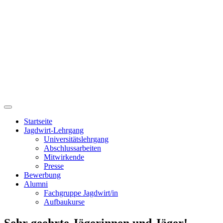
Startseite
Jagdwirt-Lehrgang
Universitätslehrgang
Abschlussarbeiten
Mitwirkende
Presse
Bewerbung
Alumni
Fachgruppe Jagdwirt/in
Aufbaukurse
Sehr geehrte Jägerinnen und Jäger!