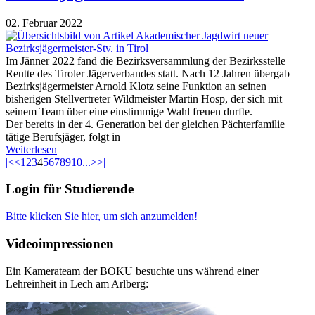
02. Februar 2022
Im Jänner 2022 fand die Bezirksversammlung der Bezirksstelle
Reutte des Tiroler Jägerverbandes statt. Nach 12 Jahren übergab
Bezirksjägermeister Arnold Klotz seine Funktion an seinen
bisherigen Stellvertreter Wildmeister Martin Hosp, der sich mit
seinem Team über eine einstimmige Wahl freuen durfte.
Der bereits in der 4. Generation bei der gleichen Pächterfamilie
tätige Berufsjäger, folgt in
Weiterlesen
|<
<
1
2
3
4
5
6
7
8
9
10
...
>
>|
Login für Studierende
Bitte klicken Sie hier, um sich anzumelden!
Videoimpressionen
Ein Kamerateam der BOKU besuchte uns während einer
Lehreinheit in Lech am Arlberg: