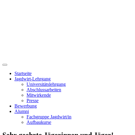
Startseite
Jagdwirt-Lehrgang
Universitätslehrgang
Abschlussarbeiten
Mitwirkende
Presse
Bewerbung
Alumni
Fachgruppe Jagdwirt/in
Aufbaukurse
Sehr geehrte Jägerinnen und Jäger!