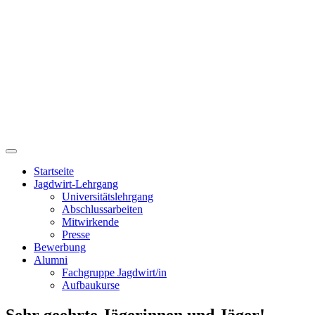
Startseite
Jagdwirt-Lehrgang
Universitätslehrgang
Abschlussarbeiten
Mitwirkende
Presse
Bewerbung
Alumni
Fachgruppe Jagdwirt/in
Aufbaukurse
Sehr geehrte Jägerinnen und Jäger!