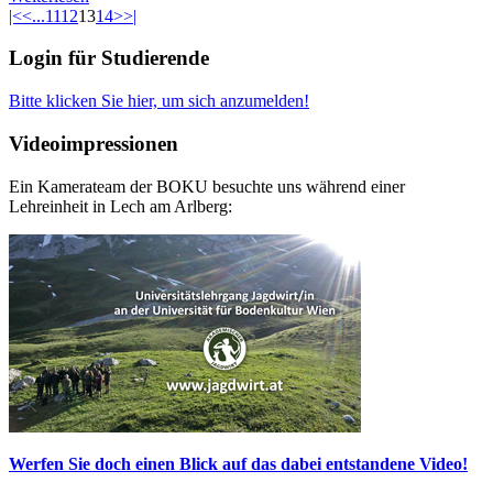
|<
<
...
11
12
13
14
>
>|
Login für Studierende
Bitte klicken Sie hier, um sich anzumelden!
Videoimpressionen
Ein Kamerateam der BOKU besuchte uns während einer
Lehreinheit in Lech am Arlberg:
Werfen Sie doch einen Blick auf das dabei entstandene Video!