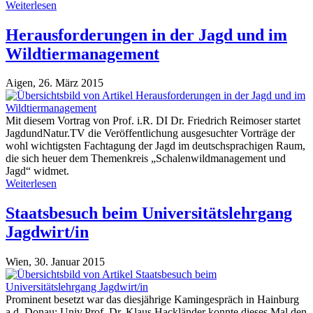
Weiterlesen
Herausforderungen in der Jagd und im
Wildtiermanagement
Aigen,
26. März 2015
Mit diesem Vortrag von Prof. i.R. DI Dr. Friedrich Reimoser startet
JagdundNatur.TV die Veröffentlichung ausgesuchter Vorträge der
wohl wichtigsten Fachtagung der Jagd im deutschsprachigen Raum,
die sich heuer dem Themenkreis „Schalenwildmanagement und
Jagd“ widmet.
Weiterlesen
Staatsbesuch beim Universitätslehrgang
Jagdwirt/in
Wien,
30. Januar 2015
Prominent besetzt war das diesjährige Kamingespräch in Hainburg
a.d. Donau: Univ.Prof. Dr. Klaus Hackländer konnte dieses Mal den