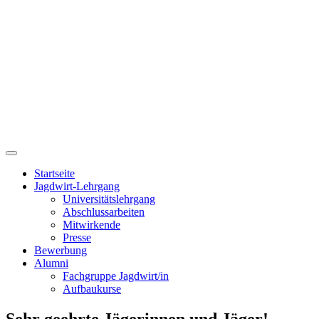
Startseite
Jagdwirt-Lehrgang
Universitätslehrgang
Abschlussarbeiten
Mitwirkende
Presse
Bewerbung
Alumni
Fachgruppe Jagdwirt/in
Aufbaukurse
Sehr geehrte Jägerinnen und Jäger!