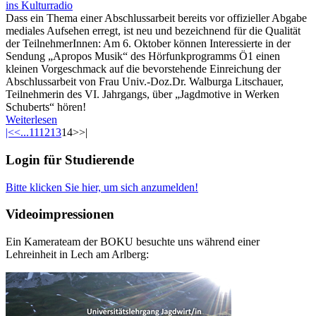
Dass ein Thema einer Abschlussarbeit bereits vor offizieller Abgabe
mediales Aufsehen erregt, ist neu und bezeichnend für die Qualität
der TeilnehmerInnen: Am 6. Oktober können Interessierte in der
Sendung „Apropos Musik“ des Hörfunkprogramms Ö1 einen
kleinen Vorgeschmack auf die bevorstehende Einreichung der
Abschlussarbeit von Frau Univ.-Doz.Dr. Walburga Litschauer,
Teilnehmerin des VI. Jahrgangs, über „Jagdmotive in Werken
Schuberts“ hören!
Weiterlesen
|<
<
...
11
12
13
14
>
>|
Login für Studierende
Bitte klicken Sie hier, um sich anzumelden!
Videoimpressionen
Ein Kamerateam der BOKU besuchte uns während einer
Lehreinheit in Lech am Arlberg: